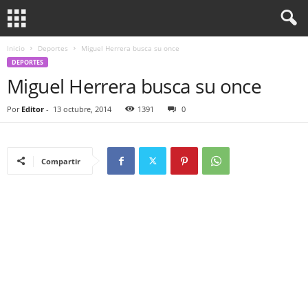
Inicio
Deportes
Miguel Herrera busca su once
DEPORTES
Miguel Herrera busca su once
Por
Editor
-
13 octubre, 2014
1391
0
Compartir