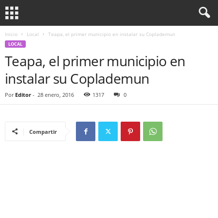
Inicio
Local
Teapa, el primer municipio en instalar su Coplademun
LOCAL
Teapa, el primer municipio en
instalar su Coplademun
Por
Editor
-
28 enero, 2016
1317
0
Compartir