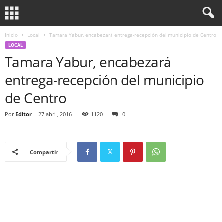
Inicio
Local
Tamara Yabur, encabezará entrega-recepción del municipio de Centro
LOCAL
Tamara Yabur, encabezará
entrega-recepción del municipio
de Centro
Por
Editor
-
27 abril, 2016
1120
0
Compartir