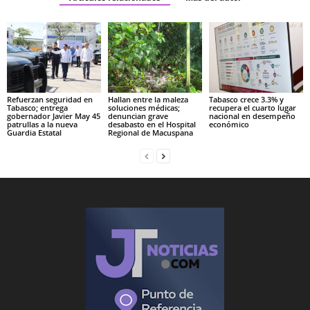
Refuerzan seguridad en
Hallan entre la maleza
Tabasco crece 3.3% y
Tabasco; entrega
soluciones médicas;
recupera el cuarto lugar
gobernador Javier May 45
denuncian grave
nacional en desempeño
patrullas a la nueva
desabasto en el Hospital
económico
Guardia Estatal
Regional de Macuspana