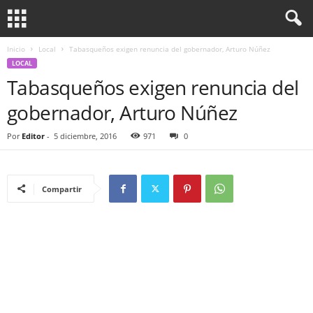
Inicio
Local
Tabasqueños exigen renuncia del gobernador, Arturo Núñez
LOCAL
Tabasqueños exigen renuncia del
gobernador, Arturo Núñez
Por
Editor
-
5 diciembre, 2016
971
0
Compartir