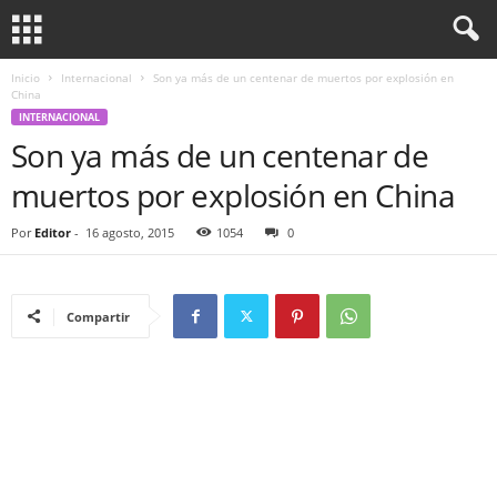
Inicio
Internacional
Son ya más de un centenar de muertos por explosión en
China
INTERNACIONAL
Son ya más de un centenar de
muertos por explosión en China
Por
Editor
-
16 agosto, 2015
1054
0
Compartir