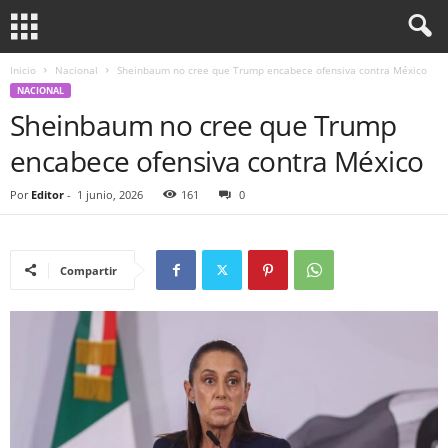
Inicio
Nacional
Sheinbaum no cree que Trump encabece ofensiva contra México
NACIONAL
Sheinbaum no cree que Trump
encabece ofensiva contra México
Por
Editor
-
1 junio, 2026
161
0
Compartir