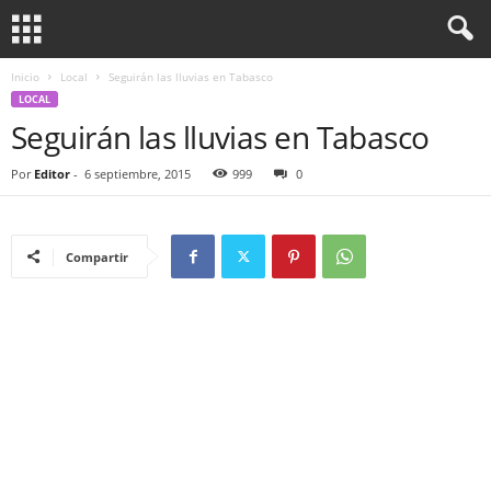
Inicio
Local
Seguirán las lluvias en Tabasco
LOCAL
Seguirán las lluvias en Tabasco
Por
Editor
-
6 septiembre, 2015
999
0
Compartir