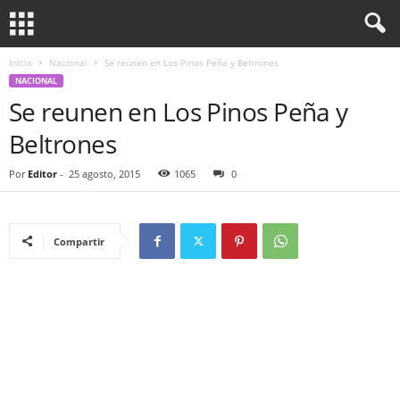
Inicio
Nacional
Se reunen en Los Pinos Peña y Beltrones
NACIONAL
Se reunen en Los Pinos Peña y
Beltrones
Por
Editor
-
25 agosto, 2015
1065
0
Compartir