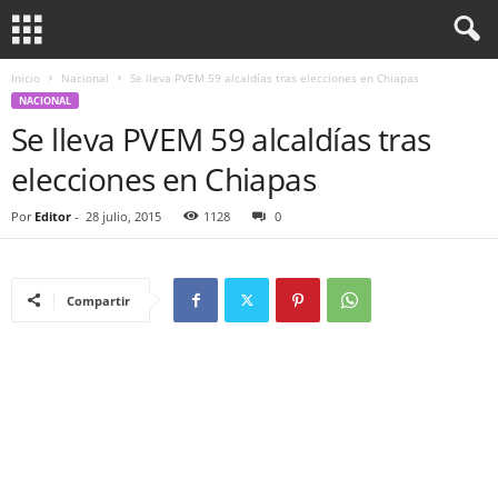
Inicio
Nacional
Se lleva PVEM 59 alcaldías tras elecciones en Chiapas
NACIONAL
Se lleva PVEM 59 alcaldías tras
elecciones en Chiapas
Por
Editor
-
28 julio, 2015
1128
0
Compartir