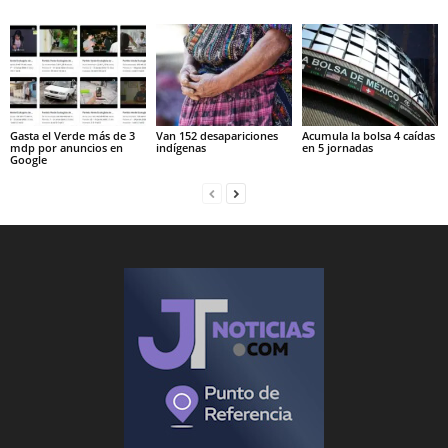
Gasta el Verde más de 3
Van 152 desapariciones
Acumula la bolsa 4 caídas
mdp por anuncios en
indígenas
en 5 jornadas
Google