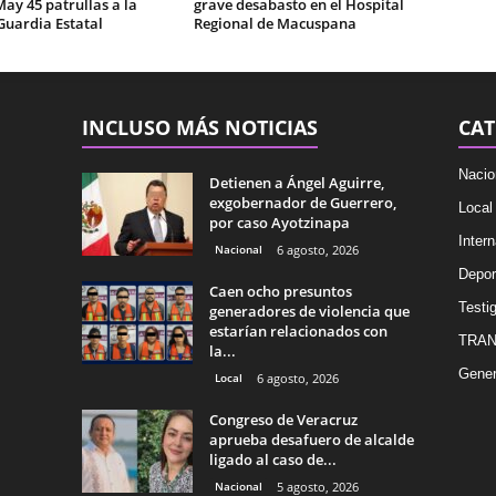
May 45 patrullas a la
grave desabasto en el Hospital
Guardia Estatal
Regional de Macuspana
INCLUSO MÁS NOTICIAS
CAT
Nacio
Detienen a Ángel Aguirre,
exgobernador de Guerrero,
Local
por caso Ayotzinapa
Intern
Nacional
6 agosto, 2026
Depor
Caen ocho presuntos
Testig
generadores de violencia que
estarían relacionados con
TRAN
la...
Gener
Local
6 agosto, 2026
Congreso de Veracruz
aprueba desafuero de alcalde
ligado al caso de...
Nacional
5 agosto, 2026