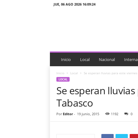
JUE, 06 AGO 2026 16:09:24
J
T
n
o
t
i
c
i
Inicio
Local
Nacional
Interna
a
s
Inicio
Local
Se esperan lluvias para este vierne
LOCAL
Se esperan lluvias
Tabasco
Por
Editor
-
19 junio, 2015
1192
0