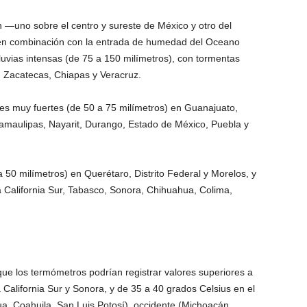
n —uno sobre el centro y sureste de México y otro del
—, en combinación con la entrada de humedad del Oceano
luvias intensas (de 75 a 150 milímetros), con tormentas
en Zacatecas, Chiapas y Veracruz.
es muy fuertes (de 50 a 75 milímetros) en Guanajuato,
amaulipas, Nayarit, Durango, Estado de México, Puebla y
a 50 milímetros) en Querétaro, Distrito Federal y Morelos, y
California Sur, Tabasco, Sonora, Chihuahua, Colima,
ue los termómetros podrían registrar valores superiores a
 California Sur y Sonora, y de 35 a 40 grados Celsius en el
, Coahuila, San Luis Potosí), occidente (Michoacán,