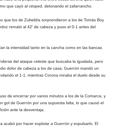
mismo que cayó al césped, detonando el zafarrancho.
empo que los de Zubeldía sorprendieron a los de Tomás Boy
rdoz remató al 42′ de cabeza y puso el 0-1 antes del
an la intensidad tanto en la cancha como en las bancas.
derse del ataque celeste que buscaba la igualada, pero
dio dolor de cabeza a los de casa; Guerrón mandó un
evitando el 1-1, mientras Corona miraba el duelo desde su
uso de encerrar por varios minutos a los de la Comarca, y
un gol de Guerrón por una supuesta falta, lo que causó el
fición ante la desventaja.
za acabó por hacer explotar a Guerrón y expulsarlo. El