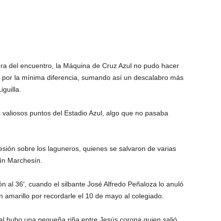
ra del encuentro, la Máquina de Cruz Azul no pudo hacer
 por la mínima diferencia, sumando así un descalabro más
guilla.
s valiosos puntos del Estadio Azul, algo que no pasaba
sión sobre los laguneros, quienes se salvaron de varias
tín Marchesín.
n al 36′, cuando el silbante José Alfredo Peñaloza lo anuló
n amarillo por recordarle el 10 de mayo al colegiado.
inal hubo una pequeña riña entre Jesús corona quien salió