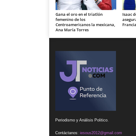
Gana el oro en el triatlón
Isaac d
femenino de los
asegura
Centroamericanos la mexicana,
Franci
Ana María Torres
Periodismo y Análisis Politico.
Contáctanos:
iesous2012@gmail.com