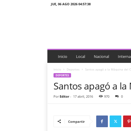
JUE, 06 AGO 2026 04:57:38
J
T
n
o
t
i
c
i
Inicio
Local
Nacional
Interna
a
s
Inicio
Deportes
Santos apagó a la Máquina del C
DEPORTES
Santos apagó a la
Por
Editor
-
17 abril, 2016
970
0
Compartir