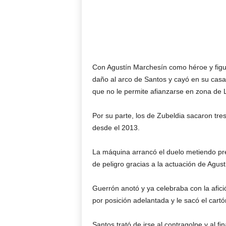
Con Agustín Marchesín como héroe y figu
daño al arco de Santos y cayó en su casa
que no le permite afianzarse en zona de Li
Por su parte, los de Zubeldia sacaron tre
desde el 2013.
La máquina arrancó el duelo metiendo pre
de peligro gracias a la actuación de Agus
Guerrón anotó y ya celebraba con la afició
por posición adelantada y le sacó el cartó
Santos trató de irse al contragolpe y al f