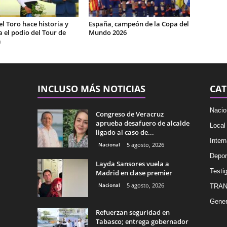
el Toro hace historia y
España, campeón de la Copa del
 el podio del Tour de
Mundo 2026
a
INCLUSO MÁS NOTICIAS
CAT
Nacio
Congreso de Veracruz
aprueba desafuero de alcalde
Local
ligado al caso de...
Intern
Nacional
5 agosto, 2026
Depor
Layda Sansores vuela a
Testig
Madrid en clase premier
Nacional
5 agosto, 2026
TRAN
Gener
Refuerzan seguridad en
Tabasco; entrega gobernador