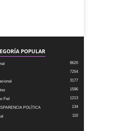
EGORÍA POPULAR
8620
nal
7254
3177
acional
1596
tes
1213
o Fiel
134
SPARENCIA POLÍTICA
110
al