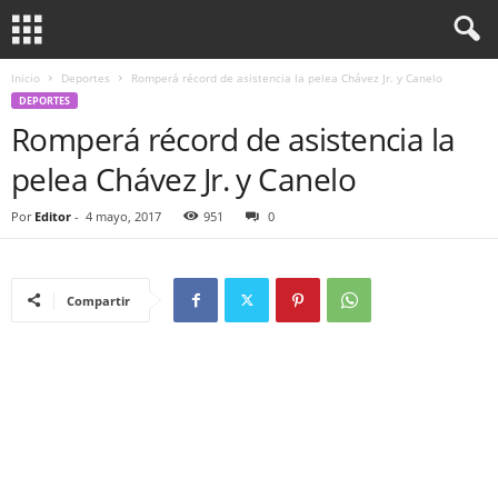
Inicio
Deportes
Romperá récord de asistencia la pelea Chávez Jr. y Canelo
DEPORTES
Romperá récord de asistencia la
pelea Chávez Jr. y Canelo
Por
Editor
-
4 mayo, 2017
951
0
Compartir