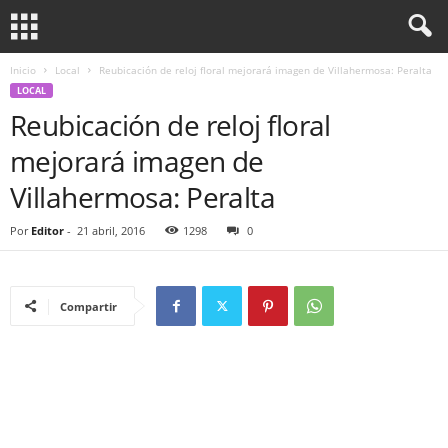
Inicio
Local
Reubicación de reloj floral mejorará imagen de Villahermosa: Peralta
LOCAL
Reubicación de reloj floral
mejorará imagen de
Villahermosa: Peralta
Por
Editor
-
21 abril, 2016
1298
0
Compartir