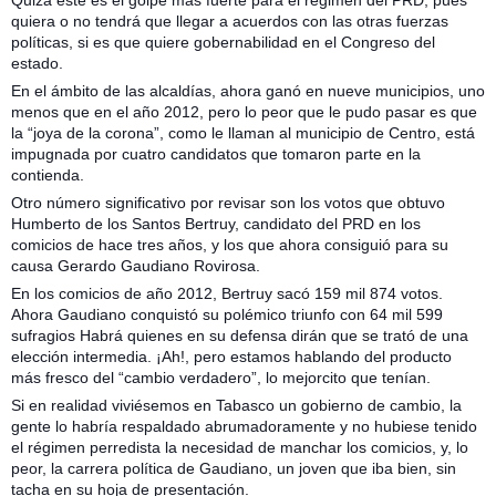
Quizá este es el golpe más fuerte para el régimen del PRD, pues
quiera o no tendrá que llegar a acuerdos con las otras fuerzas
políticas, si es que quiere gobernabilidad en el Congreso del
estado.
En el ámbito de las alcaldías, ahora ganó en nueve municipios, uno
menos que en el año 2012, pero lo peor que le pudo pasar es que
la “joya de la corona”, como le llaman al municipio de Centro, está
impugnada por cuatro candidatos que tomaron parte en la
contienda.
Otro número significativo por revisar son los votos que obtuvo
Humberto de los Santos Bertruy, candidato del PRD en los
comicios de hace tres años, y los que ahora consiguió para su
causa Gerardo Gaudiano Rovirosa.
En los comicios de año 2012, Bertruy sacó 159 mil 874 votos.
Ahora Gaudiano conquistó su polémico triunfo con 64 mil 599
sufragios Habrá quienes en su defensa dirán que se trató de una
elección intermedia. ¡Ah!, pero estamos hablando del producto
más fresco del “cambio verdadero”, lo mejorcito que tenían.
Si en realidad viviésemos en Tabasco un gobierno de cambio, la
gente lo habría respaldado abrumadoramente y no hubiese tenido
el régimen perredista la necesidad de manchar los comicios, y, lo
peor, la carrera política de Gaudiano, un joven que iba bien, sin
tacha en su hoja de presentación.