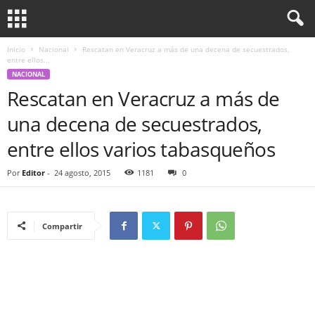
Inicio
Nacional
Rescatan en Veracruz a más de una decena de secuestrados,
entre ellos...
NACIONAL
Rescatan en Veracruz a más de
una decena de secuestrados,
entre ellos varios tabasqueños
Por
Editor
-
24 agosto, 2015
1181
0
Compartir