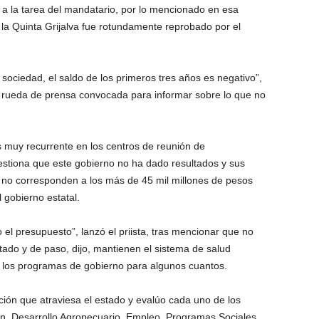
n a la tarea del mandatario, por lo mencionado en esa
 la Quinta Grijalva fue rotundamente reprobado por el
sociedad, el saldo de los primeros tres años es negativo”,
rueda de prensa convocada para informar sobre lo que no
es muy recurrente en los centros de reunión de
estiona que este gobierno no ha dado resultados y sus
 no corresponden a los más de 45 mil millones de pesos
 gobierno estatal.
l presupuesto”, lanzó el priista, tras mencionar que no
stado y de paso, dijo, mantienen el sistema de salud
do los programas de gobierno para algunos cuantos.
ación que atraviesa el estado y evalúo cada uno de los
n, Desarrollo Agropecuario, Empleo, Programas Sociales,