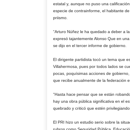
estatal y, aunque no puso una calificació
especie de contrainforme, el habitante de
priismo.
“Arturo Núñez le ha quedado a deber a la 
expresó tajantemente Alonso Que en una 
se dijo en el tercer informe de gobierno.
El dirigente partidista tocó un tema que 
Villahermosa, pues por todos lados se cu
pocas, poquísimas acciones de gobierno,
que recibe anualmente de la federación el
“Hasta hace pensar que se están robando e
hay una obra pública significativa en el e
quebrado y criticó que estén privilegian
El PRI hizo un estudio serio sobre la situ
rubros como Seguridad Pública, Educació