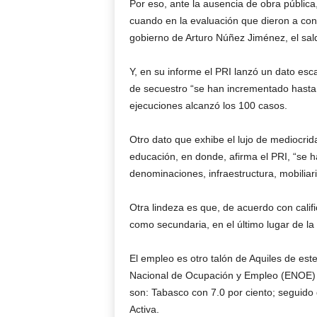
Por eso, ante la ausencia de obra pública,
cuando en la evaluación que dieron a con
gobierno de Arturo Núñez Jiménez, el sald
Y, en su informe el PRI lanzó un dato esca
de secuestro “se han incrementado hasta e
ejecuciones alcanzó los 100 casos.
Otro dato que exhibe el lujo de mediocrid
educación, en donde, afirma el PRI, “se h
denominaciones, infraestructura, mobilia
Otra lindeza es que, de acuerdo con califi
como secundaria, en el último lugar de la 
El empleo es otro talón de Aquiles de est
Nacional de Ocupación y Empleo (ENOE) q
son: Tabasco con 7.0 por ciento; seguid
Activa.