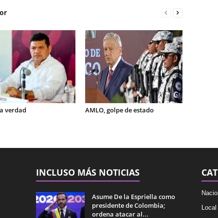
or
la verdad
AMLO, golpe de estado
INCLUSO MÁS NOTICIAS
CAT
Nacio
Asume De la Espriella como
presidente de Colombia;
Local
ordena atacar al...