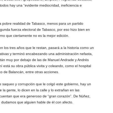
 todos hay una “evidente mediocridad, ineficiencia e
a pobre realidad de Tabasco, menos para un partido
egunda fuerza electoral de Tabasco, por eso hizo bien en
erno que ciertamente no es la mejor edición.
n los tres años que le restan, pasará a la historia como un
tivas y terminó encabezando una administración nefasta,
están muy por debajo de las de Manuel Andrade y Andrés
í está su obra pública vivita y coleando, como el hospital
co de Balancán, entre otras acciones.
e saqueo y corrupción que le colgó este gobierno, hay un
la gente, lo dicen en la calle y lo extrañan en las
cuentan que era generoso de “gran corazón”. De Núñez,
 dudamos que alguien hable de él con afecto.