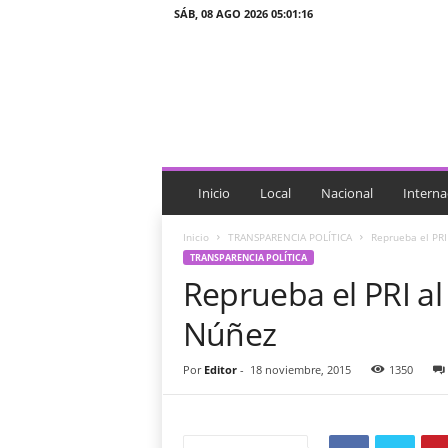
SÁB, 08 AGO 2026 05:01:16
J
T
n
o
t
i
c
i
Inicio
Local
Nacional
Interna
a
s
Inicio
TRANSPARENCIA POLÍTICA
Reprueba el PRI
TRANSPARENCIA POLÍTICA
Reprueba el PRI al
Núñez
Por
Editor
-
18 noviembre, 2015
1350