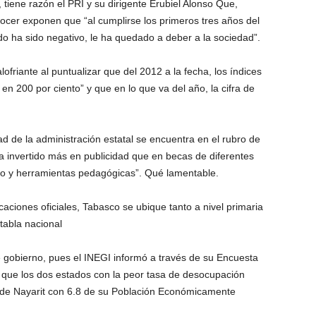
 tiene razón el PRI y su dirigente Erubiel Alonso Que,
ocer exponen que “al cumplirse los primeros tres años del
o ha sido negativo, le ha quedado a deber a la sociedad”.
lofriante al puntualizar que del 2012 a la fecha, los índices
n 200 por ciento” y que en lo que va del año, la cifra de
ad de la administración estatal se encuentra en el rubro de
a invertido más en publicidad que en becas de diferentes
rio y herramientas pedagógicas”. Qué lamentable.
caciones oficiales, Tabasco se ubique tanto a nivel primaria
tabla nacional
e gobierno, pues el INEGI informó a través de su Encuesta
ue los dos estados con la peor tasa de desocupación
o de Nayarit con 6.8 de su Población Económicamente