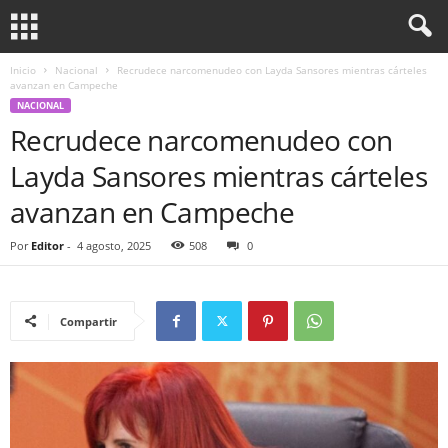
Inicio
Nacional
Recrudece narcomenudeo con Layda Sansores mientras cárteles
avanzan en Campeche
NACIONAL
Recrudece narcomenudeo con
Layda Sansores mientras cárteles
avanzan en Campeche
Por
Editor
-
4 agosto, 2025
508
0
Compartir