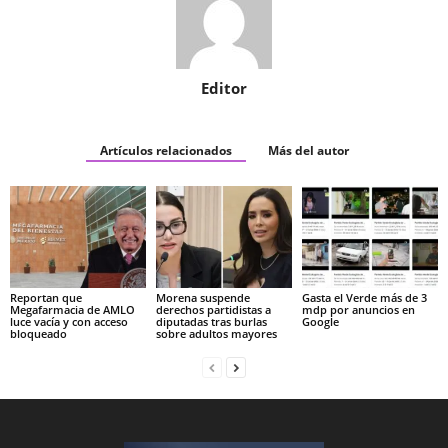
Editor
Artículos relacionados
Más del autor
Reportan que
Morena suspende
Gasta el Verde más de 3
Megafarmacia de AMLO
derechos partidistas a
mdp por anuncios en
luce vacía y con acceso
diputadas tras burlas
Google
bloqueado
sobre adultos mayores