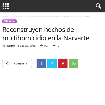
Inicio
Nacional
Reconstruyen hechos de multihomicidio en la Narvarte
NACIONAL
Reconstruyen hechos de
multihomicidio en la Narvarte
Por
Editor
-
5 agosto, 2015
997
0
Compartir