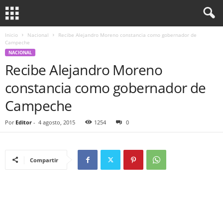
Inicio
Nacional
Recibe Alejandro Moreno constancia como gobernador de
Campeche
NACIONAL
Recibe Alejandro Moreno
constancia como gobernador de
Campeche
Por
Editor
-
4 agosto, 2015
1254
0
Compartir