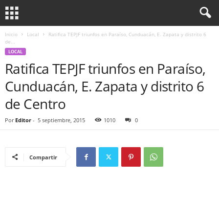
Inicio
Local
Ratifica TEPJF triunfos en Paraíso, Cunduacán, E. Zapata y distrito 6
de...
LOCAL
Ratifica TEPJF triunfos en Paraíso,
Cunduacán, E. Zapata y distrito 6
de Centro
Por
Editor
-
5 septiembre, 2015
1010
0
Compartir