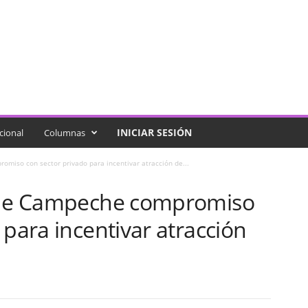
INICIAR SESIÓN
cional
Columnas
omiso con sector privado para incentivar atracción de...
o de Campeche compromiso
 para incentivar atracción