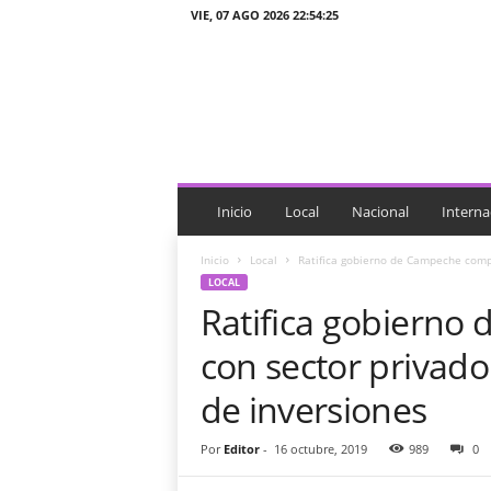
VIE, 07 AGO 2026 22:54:25
J
T
n
o
t
i
c
i
Inicio
Local
Nacional
Interna
a
s
Inicio
Local
Ratifica gobierno de Campeche compr
LOCAL
Ratifica gobiern
con sector privado
de inversiones
Por
Editor
-
16 octubre, 2019
989
0