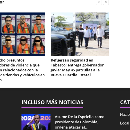
or
cho presuntos
Refuerzan seguridad en
ores de violencia que
Tabasco; entrega gobernador
n relacionados con la
Javier May 45 patrullas a la
e tiendas y vehículos en
nueva Guardia Estatal
o
INCLUSO MÁS NOTICIAS
CAT
Nacio
Asume De la Espriella como
presidente de Colombia;
Local
ordena atacar al...