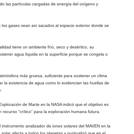
do las partículas cargadas de energía del oxígeno y
ue los gases sean así sacados al espacio exterior donde se
lidad tiene un ambiente frío, seco y desértico, su
stener agua líquida en la superficie porque se congela o
atmósfera más gruesa, suficiente para sostener un clima
r la existencia de agua como lo evidencian las huellas de
e.
xploración de Marte en la NASA indicó que el objetivo es
 recurso “crítico” para la exploración humana futura.
el instrumento analizador de iones solares del MAVEN en la
solar afecta a todos los planetas y puntualizó que en el