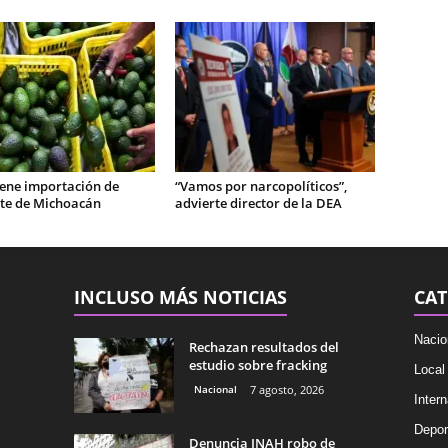
iene importación de
“Vamos por narcopolíticos”,
te de Michoacán
advierte director de la DEA
INCLUSO MÁS NOTICIAS
CAT
Nacio
Rechazan resultados del
estudio sobre fracking
Local
Nacional
7 agosto, 2026
Intern
Depor
Denuncia INAH robo de