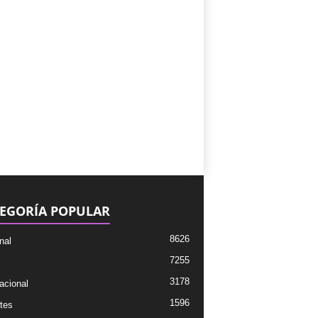
EGORÍA POPULAR
8626
nal
7255
3178
acional
1596
tes