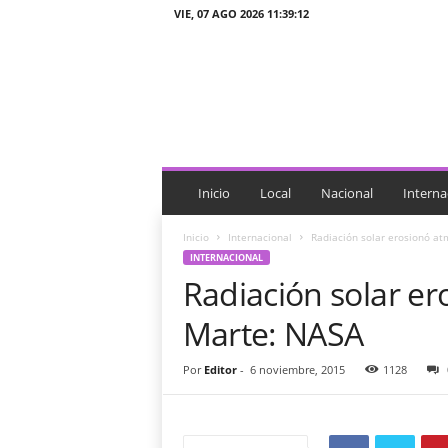
VIE, 07 AGO 2026 11:39:12
J
T
n
o
t
i
c
i
Inicio
Local
Nacional
Interna
a
s
Inicio
Internacional
Radiación solar erosionó at
INTERNACIONAL
Radiación solar e
Marte: NASA
Por
Editor
-
6 noviembre, 2015
1128