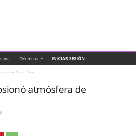
INICIAR SESIÓN
cional
Columnas
mósfera de Marte: NASA
rosionó atmósfera de
0