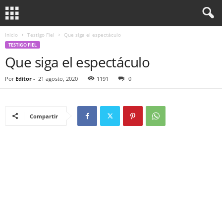
Inicio
Testigo Fiel
Que siga el espectáculo
TESTIGO FIEL
Que siga el espectáculo
Por
Editor
-
21 agosto, 2020
1191
0
Compartir