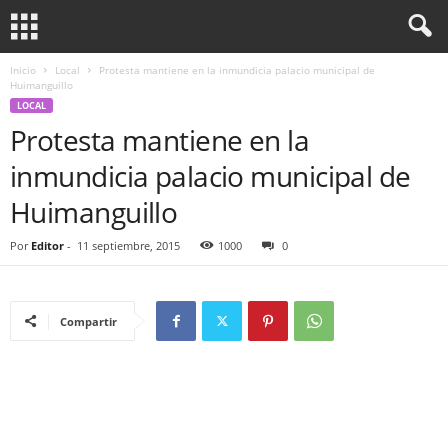
Inicio
Local
Protesta mantiene en la inmundicia palacio municipal de
Huimanguillo
LOCAL
Protesta mantiene en la
inmundicia palacio municipal de
Huimanguillo
Por
Editor
-
11 septiembre, 2015
1000
0
Compartir