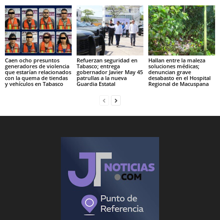
Caen ocho presuntos
Refuerzan seguridad en
Hallan entre la maleza
generadores de violencia
Tabasco; entrega
soluciones médicas;
que estarían relacionados
gobernador Javier May 45
denuncian grave
con la quema de tiendas
patrullas a la nueva
desabasto en el Hospital
y vehículos en Tabasco
Guardia Estatal
Regional de Macuspana