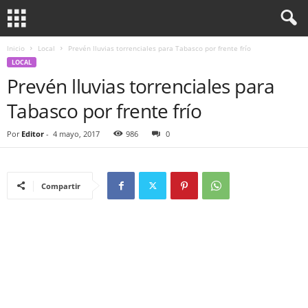
Inicio
Local
Prevén lluvias torrenciales para Tabasco por frente frío
LOCAL
Prevén lluvias torrenciales para
Tabasco por frente frío
Por
Editor
-
4 mayo, 2017
986
0
Compartir