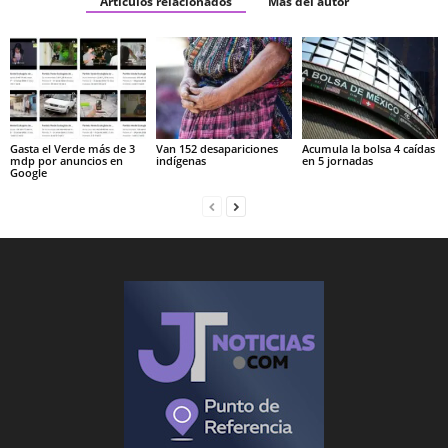
Artículos relacionados
Más del autor
Gasta el Verde más de 3
Van 152 desapariciones
Acumula la bolsa 4 caídas
mdp por anuncios en
indígenas
en 5 jornadas
Google