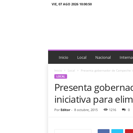
VIE, 07 AGO 2026 10:00:50
J
T
n
o
t
i
c
i
Inicio
Local
Nacional
Interna
a
s
Inicio
Local
Presenta gobernador de Campeche ini
LOCAL
Presenta goberna
iniciativa para eli
Por
Editor
-
8 octubre, 2015
1216
0