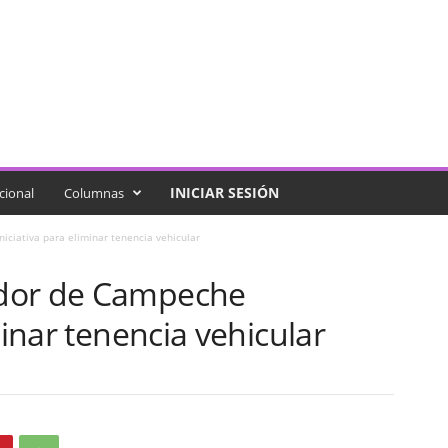
INICIAR SESIÓN
cional
Columnas
ciativa para eliminar tenencia vehicular
dor de Campeche
minar tenencia vehicular