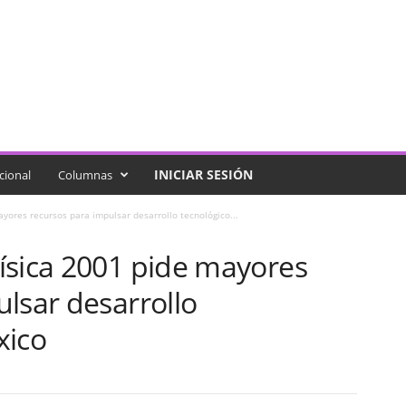
INICIAR SESIÓN
cional
Columnas
yores recursos para impulsar desarrollo tecnológico...
ísica 2001 pide mayores
lsar desarrollo
xico