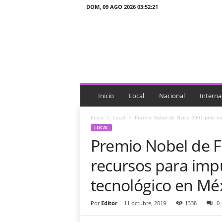
DOM, 09 AGO 2026 03:52:21
J
T
n
o
t
i
c
i
Inicio
Local
Nacional
Interna
a
s
Inicio
Local
Premio Nobel de Física 2001 pide ma
LOCAL
Premio Nobel de F
recursos para impu
tecnológico en Mé
Por
Editor
-
11 octubre, 2019
1338
0