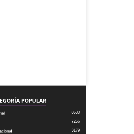
EGORÍA POPULAR
8630
nal
7256
3179
acional