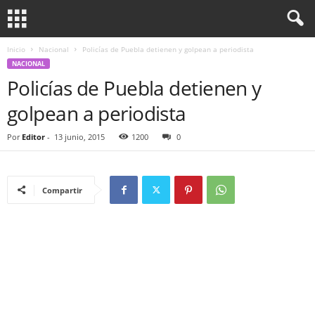
Inicio
Nacional
Policías de Puebla detienen y golpean a periodista
NACIONAL
Policías de Puebla detienen y
golpean a periodista
Por
Editor
-
13 junio, 2015
1200
0
Compartir