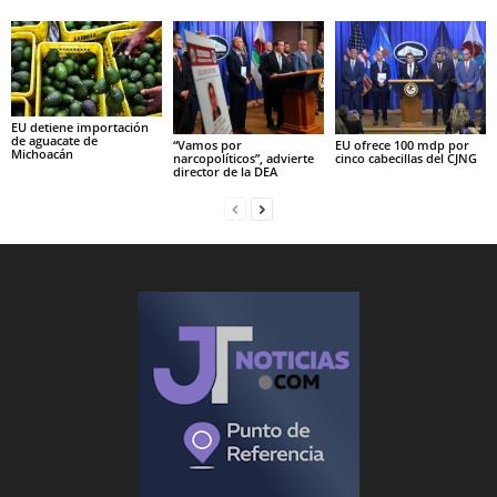
EU detiene importación
de aguacate de
“Vamos por
EU ofrece 100 mdp por
Michoacán
narcopolíticos”, advierte
cinco cabecillas del CJNG
director de la DEA