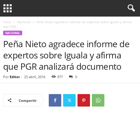
Inicio
Nacional
Peña Nieto agradece informe de expertos sobre Iguala y afirma
que PGR...
NACIONAL
Peña Nieto agradece informe de
expertos sobre Iguala y afirma
que PGR analizará documento
Por
Editor
-
25 abril, 2016
977
0
Compartir