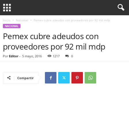
Inicio
Nacional
Pemex cubre adeudos con proveedores por 92 mil mdp
NACIONAL
Pemex cubre adeudos con
proveedores por 92 mil mdp
Por
Editor
-
5 mayo, 2016
1217
0
Compartir