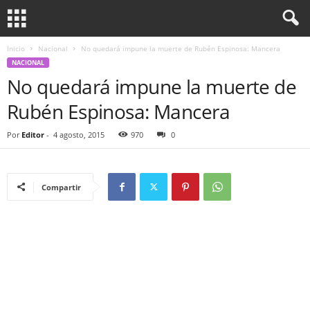
Inicio
Nacional
No quedará impune la muerte de Rubén Espinosa: Mancera
NACIONAL
No quedará impune la muerte de
Rubén Espinosa: Mancera
Por
Editor
-
4 agosto, 2015
970
0
Compartir