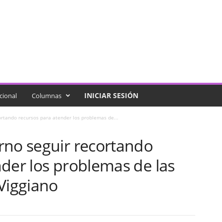
INICIAR SESIÓN
cional
Columnas
ortando recursos para atender los problemas de...
rno seguir recortando
der los problemas de las
Viggiano