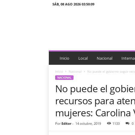
SÁB, 08 AGO 2026 03:50:09
J
T
n
o
t
i
c
i
Inicio
Local
Nacional
Interna
a
s
Inicio
Nacional
No puede el gobierno seguir rec
NACIONAL
No puede el gobie
recursos para aten
mujeres: Carolina 
Por
Editor
-
14 octubre, 2019
1133
0