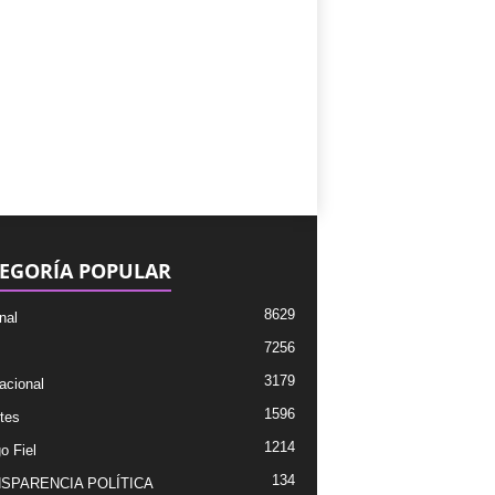
EGORÍA POPULAR
8629
nal
7256
3179
acional
1596
tes
1214
o Fiel
134
SPARENCIA POLÍTICA