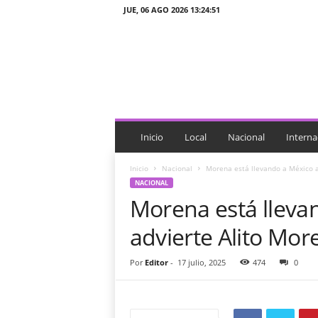
JUE, 06 AGO 2026 13:24:51
J
T
n
o
t
i
c
i
Inicio
Local
Nacional
Interna
a
s
Inicio
Nacional
Morena está llevando a México a
NACIONAL
Morena está lleva
advierte Alito Mor
Por
Editor
-
17 julio, 2025
474
0