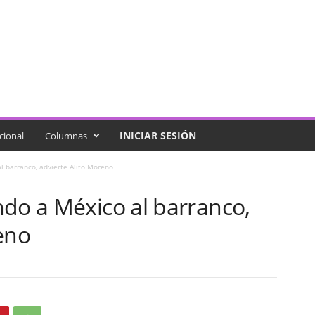
INICIAR SESIÓN
cional
Columnas
l barranco, advierte Alito Moreno
ndo a México al barranco,
eno