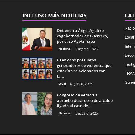
INCLUSO MÁS NOTICIAS
CAT
Nacio
Detienen a Ángel Aguirre,
exgobernador de Guerrero,
Local
por caso Ayotzinapa
Intern
Nacional
6 agosto, 2026
Depor
Caen ocho presuntos
Testig
generadores de violencia que
estarían relacionados con
TRAN
la...
Gener
Local
6 agosto, 2026
Congreso de Veracruz
aprueba desafuero de alcalde
ligado al caso de...
Nacional
5 agosto, 2026