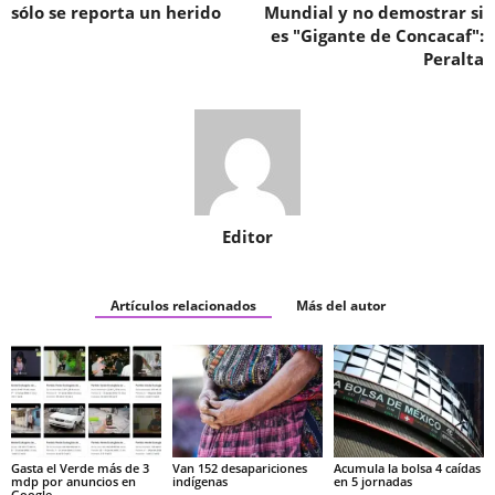
sólo se reporta un herido
Mundial y no demostrar si
es "Gigante de Concacaf":
Peralta
Editor
Artículos relacionados
Más del autor
Gasta el Verde más de 3
Van 152 desapariciones
Acumula la bolsa 4 caídas
mdp por anuncios en
indígenas
en 5 jornadas
Google