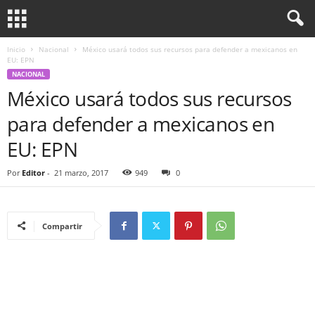
Inicio
Nacional
México usará todos sus recursos para defender a mexicanos en
EU: EPN
NACIONAL
México usará todos sus recursos
para defender a mexicanos en
EU: EPN
Por
Editor
-
21 marzo, 2017
949
0
Compartir