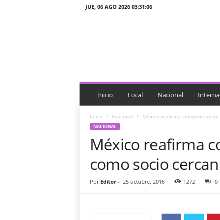
JUE, 06 AGO 2026 03:31:06
J
T
n
o
t
i
c
i
Inicio
Local
Nacional
Interna
a
s
Inicio
Nacional
México reafirma compromiso de 
NACIONAL
México reafirma c
como socio cercan
Por
Editor
-
25 octubre, 2016
1272
0