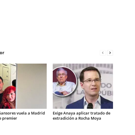
or
Sansores vuela a Madrid
Exige Anaya aplicar tratado de
e premier
extradición a Rocha Moya