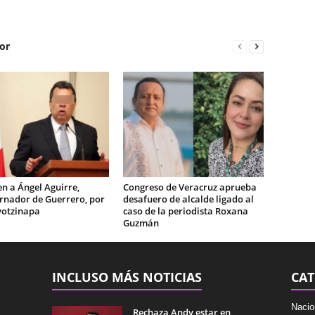
or
n a Ángel Aguirre,
Congreso de Veracruz aprueba
rnador de Guerrero, por
desafuero de alcalde ligado al
yotzinapa
caso de la periodista Roxana
Guzmán
INCLUSO MÁS NOTICIAS
CAT
Nacio
Rechaza Andy estar en