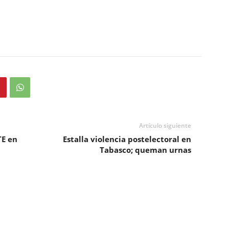
Artículo siguiente
TE en
Estalla violencia postelectoral en
Tabasco; queman urnas