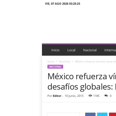
VIE, 07 AGO 2026 03:25:23
J
T
n
o
t
i
c
i
Inicio
Local
Nacional
Interna
a
s
Inicio
Nacional
México refuerza vínculos para en
NACIONAL
México refuerza ví
desafíos globales:
Por
Editor
-
10 junio, 2015
1185
0