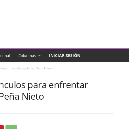
INICIAR SESIÓN
cional
Columnas
frentar desafíos globales: Peña Nieto
nculos para enfrentar
 Peña Nieto