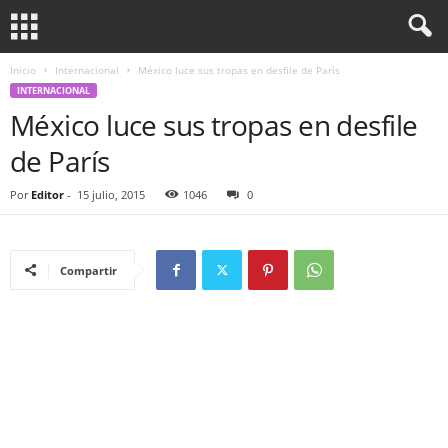
Inicio
Internacional
México luce sus tropas en desfile de París
INTERNACIONAL
México luce sus tropas en desfile
de París
Por
Editor
-
15 julio, 2015
1046
0
Compartir