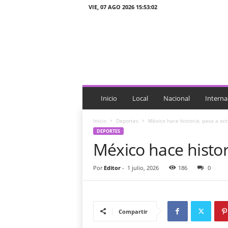
VIE, 07 AGO 2026 15:53:02
J
T
n
o
t
i
c
i
Inicio
Local
Nacional
Interna
a
s
Inicio
Deportes
México hace historia; pasa a oct
DEPORTES
México hace histor
Por
Editor
-
1 julio, 2026
186
0
Compartir