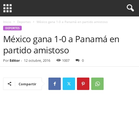
Inicio
Deportes
México gana 1-0 a Panamá en partido amistoso
DEPORTES
México gana 1-0 a Panamá en
partido amistoso
Por
Editor
-
12 octubre, 2016
1007
0
Compartir