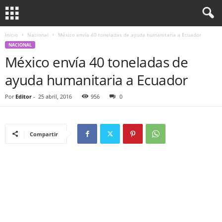
Inicio
Nacional
México envía 40 toneladas de ayuda humanitaria a Ecuador
NACIONAL
México envía 40 toneladas de
ayuda humanitaria a Ecuador
Por
Editor
-
25 abril, 2016
956
0
Compartir