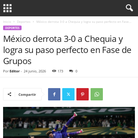
Inicio
Deportes
México derrota 3-0 a Chequia y logra su paso perfecto en Fase...
DEPORTES
México derrota 3-0 a Chequia y
logra su paso perfecto en Fase de
Grupos
Por
Editor
-
24 junio, 2026
173
0
Compartir