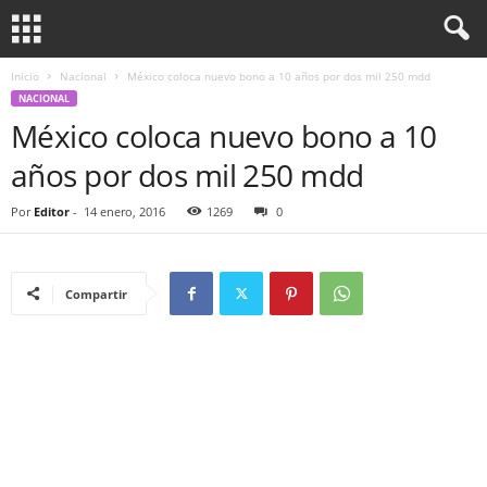
Inicio
Nacional
México coloca nuevo bono a 10 años por dos mil 250 mdd
NACIONAL
México coloca nuevo bono a 10
años por dos mil 250 mdd
Por
Editor
-
14 enero, 2016
1269
0
Compartir