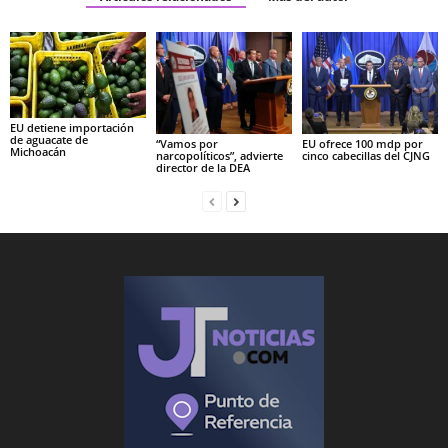
EU detiene importación
de aguacate de
“Vamos por
EU ofrece 100 mdp por
Michoacán
narcopolíticos”, advierte
cinco cabecillas del CJNG
director de la DEA