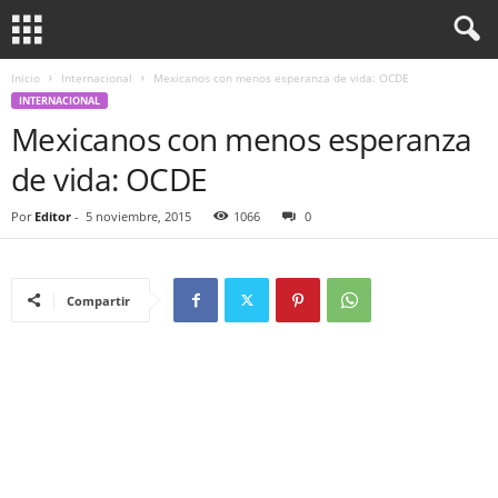
Inicio
Internacional
Mexicanos con menos esperanza de vida: OCDE
INTERNACIONAL
Mexicanos con menos esperanza
de vida: OCDE
Por
Editor
-
5 noviembre, 2015
1066
0
Compartir