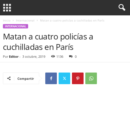
Inicio
Internacional
Matan a cuatro policías a cuchilladas en París
INTERNACIONAL
Matan a cuatro policías a
cuchilladas en París
Por
Editor
-
3 octubre, 2019
1136
0
Compartir