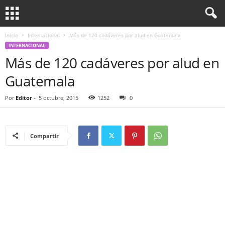
Inicio
Internacional
Más de 120 cadáveres por alud en Guatemala
INTERNACIONAL
Más de 120 cadáveres por alud en
Guatemala
Por
Editor
-
5 octubre, 2015
1252
0
Compartir