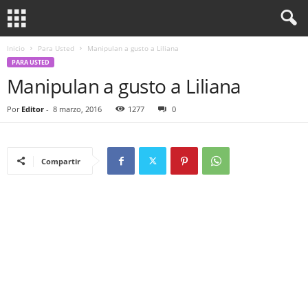
Inicio
Para Usted
Manipulan a gusto a Liliana
PARA USTED
Manipulan a gusto a Liliana
Por
Editor
-
8 marzo, 2016
1277
0
Compartir