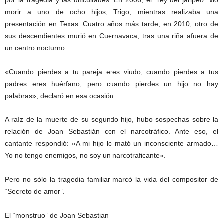
por la tragedia y las dificultades. En 2006, el “rey del jaripeo” vio
morir a uno de ocho hijos, Trigo, mientras realizaba una
presentación en Texas. Cuatro años más tarde, en 2010, otro de
sus descendientes murió en Cuernavaca, tras una riña afuera de
un centro nocturno.
«Cuando pierdes a tu pareja eres viudo, cuando pierdes a tus
padres eres huérfano, pero cuando pierdes un hijo no hay
palabras», declaró en esa ocasión.
A raíz de la muerte de su segundo hijo, hubo sospechas sobre la
relación de Joan Sebastián con el narcotráfico. Ante eso, el
cantante respondió: «A mi hijo lo mató un inconsciente armado…
Yo no tengo enemigos, no soy un narcotraficante».
Pero no sólo la tragedia familiar marcó la vida del compositor de
“Secreto de amor”.
El “monstruo” de Joan Sebastian