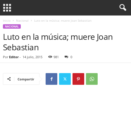
Inicio
Nacional
Luto en la música; muere Joan Sebastian
NACIONAL
Luto en la música; muere Joan
Sebastian
Por
Editor
-
14 julio, 2015
981
0
Compartir