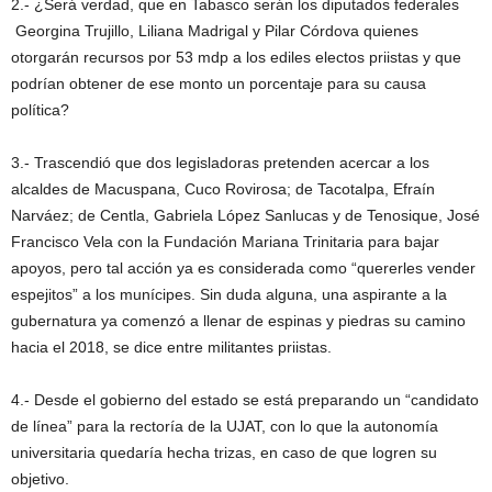
2.- ¿Será verdad, que en Tabasco serán los diputados federales
Georgina Trujillo, Liliana Madrigal y Pilar Córdova quienes
otorgarán recursos por 53 mdp a los ediles electos priistas y que
podrían obtener de ese monto un porcentaje para su causa
política?
3.- Trascendió que dos legisladoras pretenden acercar a los
alcaldes de Macuspana, Cuco Rovirosa; de Tacotalpa, Efraín
Narváez; de Centla, Gabriela López Sanlucas y de Tenosique, José
Francisco Vela con la Fundación Mariana Trinitaria para bajar
apoyos, pero tal acción ya es considerada como “quererles vender
espejitos” a los munícipes. Sin duda alguna, una aspirante a la
gubernatura ya comenzó a llenar de espinas y piedras su camino
hacia el 2018, se dice entre militantes priistas.
4.- Desde el gobierno del estado se está preparando un “candidato
de línea” para la rectoría de la UJAT, con lo que la autonomía
universitaria quedaría hecha trizas, en caso de que logren su
objetivo.