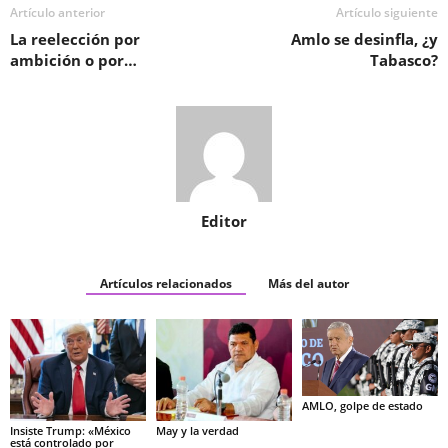
Artículo anterior
Artículo siguiente
La reelección por
Amlo se desinfla, ¿y
ambición o por…
Tabasco?
Editor
Artículos relacionados
Más del autor
AMLO, golpe de estado
Insiste Trump: «México
May y la verdad
está controlado por